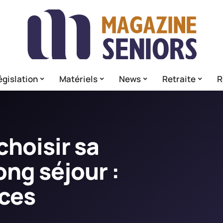
égislation
Matériels
News
Retraite
R
hoisir sa
ong séjour :
uces