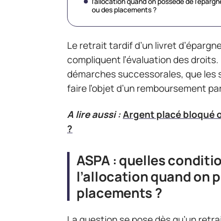
l’allocation quand on possède de l’épargn
ou des placements ?
Le retrait tardif d’un livret d’épar
compliquent l’évaluation des droits.
démarches successorales, que les 
faire l’objet d’un remboursement part
A lire aussi :
Argent placé bloqué o
?
ASPA : quelles conditi
l’allocation quand on 
placements ?
La question se pose dès qu’un retra