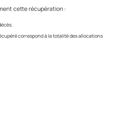
ent cette récupération :
décès.
cupéré correspond à la totalité des allocations
l légal, aucune démarche n’est engagée.
 : les héritiers reçoivent un courrier
 disposent d’un délai pour régulariser la
d’un peu d’épargne, mais invite à anticiper ses
nimum vieillesse apporte un soutien solide
sparaît jamais tout à fait : il veille encore,
la succession.