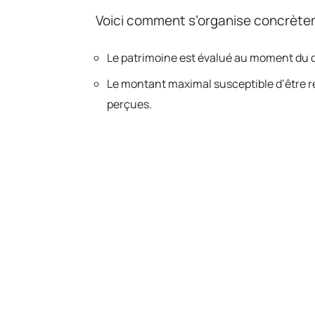
Voici comment s’organise concrètem
Le patrimoine est évalué au moment du 
Le montant maximal susceptible d’être ré
perçues.
Si la succession ne franchit pas le seui
Cette procédure se veut transparente
détaillant les sommes concernées et
situation. L’ASPA ne prive donc pas 
conséquences pour la famille. Le mi
tout au long de la retraite, mais ne di
sous une autre forme, jusque dans 