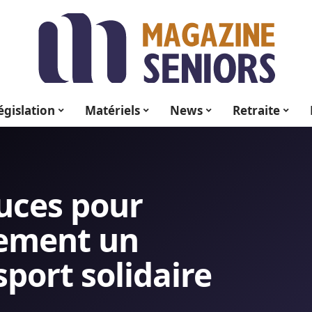
égislation
Matériels
News
Retraite
tuces pour
cement un
sport solidaire