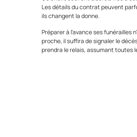
Les détails du contrat peuvent parf
ils changent la donne.
Préparer à l’avance ses funérailles n’
proche, il suffira de signaler le décè
prendra le relais, assumant toutes 
étape se déroule conformément aux 
indiqué dans le contrat, l’inhumatio
dans un cadre défini à l’avance.
Assumer ce choix, ou le découvrir, c
prévue, ne laisse jamais indifférent.
jusque dans les moindres détails, p
moins de poids sur les épaules.