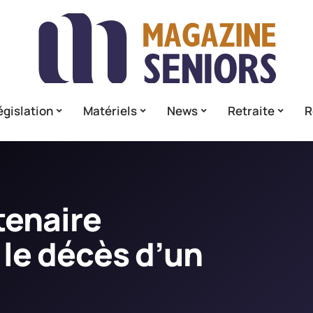
égislation
Matériels
News
Retraite
R
tenaire
 le décès d’un