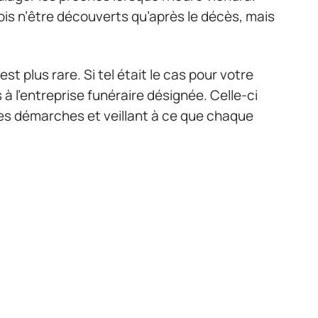
ois n’être découverts qu’après le décès, mais
est plus rare. Si tel était le cas pour votre
s à l’entreprise funéraire désignée. Celle-ci
les démarches et veillant à ce que chaque
souhaits du défunt. Selon ce qui a été
n ou la crémation sera organisée sans délai,
’est aussi se rappeler que la mort, même
 Mais savoir que tout a été pensé, parfois
ermet d’avancer dans le deuil avec un peu